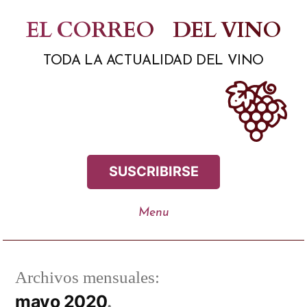
Saltar
EL CORREO
DEL VINO
al
TODA LA ACTUALIDAD DEL VINO
contenido
SUSCRIBIRSE
Archivos mensuales:
mayo 2020