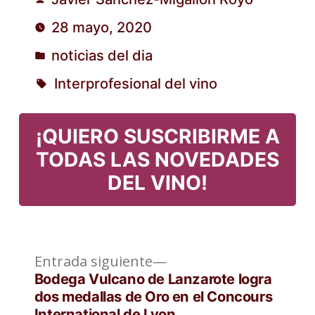
Publicado
28 mayo, 2020
por
noticias del dia
Publicado
Interprofesional del vino
en
Etiquetas:
¡QUIERO SUSCRIBIRME A
TODAS LAS NOVEDADES
DEL VINO!
Entrada
Navegación
Entrada siguiente
siguiente:
Bodega Vulcano de Lanzarote logra
de
dos medallas de Oro en el Concours
International de Lyon.