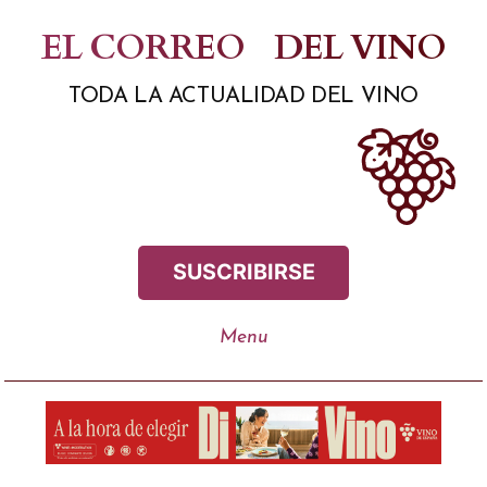
Saltar
EL CORREO
DEL VINO
al
TODA LA ACTUALIDAD DEL VINO
contenido
SUSCRIBIRSE