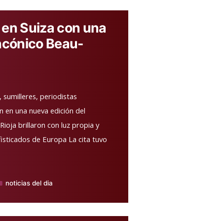
 en Suiza con una
incónico Beau-
sumilleres, periodistas
on en una nueva edición del
ioja brillaron con luz propia y
isticados de Europa La cita tuvo
noticias del dia
ublicado
n