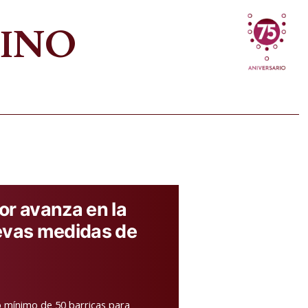
VINO
or avanza en la
evas medidas de
o mínimo de 50 barricas para