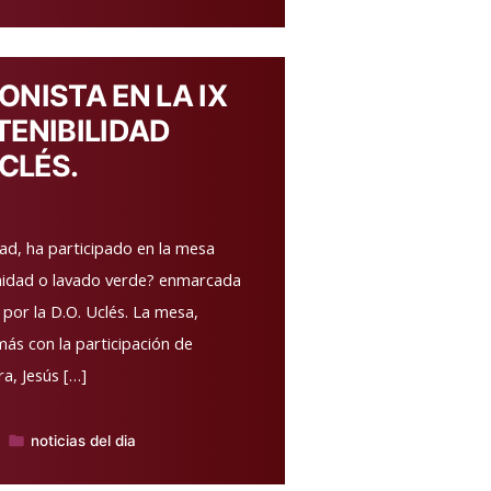
en
NISTA EN LA IX
ENIBILIDAD
CLÉS.
d, ha participado en la mesa
unidad o lavado verde? enmarcada
 por la D.O. Uclés. La mesa,
s con la participación de
a, Jesús […]
noticias del dia
Publicado
en