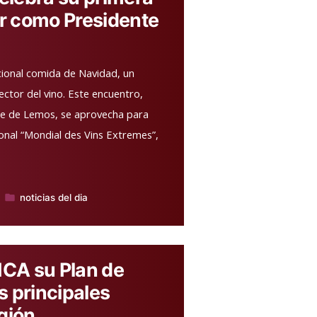
r como Presidente
icional comida de Navidad, un
ector del vino. Este encuentro,
te de Lemos, se aprovecha para
onal “Mondial des Vins Extremes”,
noticias del dia
Publicado
en
ICA su Plan de
s principales
egión