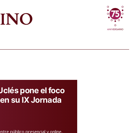
VINO
clés pone el foco
 en su IX Jornada
ntre público presencial y online,