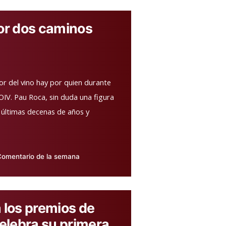
por dos caminos
or del vino hay por quien durante
 OIV. Pau Roca, sin duda una figura
as últimas decenas de años y
Comentario de la semana
cado
a los premios de
elebra su primera