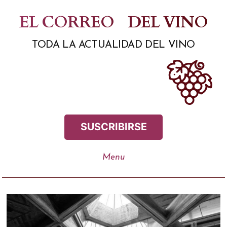
Saltar
EL CORREO
DEL VINO
al
TODA LA ACTUALIDAD DEL VINO
contenido
SUSCRIBIRSE