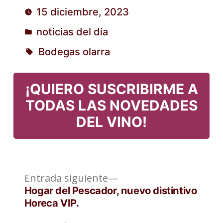
15 diciembre, 2023
por
noticias del dia
Publicado
Bodegas olarra
en
Etiquetas:
¡QUIERO SUSCRIBIRME A
TODAS LAS NOVEDADES
DEL VINO!
Entrada
Navegación
Entrada siguiente
siguiente:
Hogar del Pescador, nuevo distintivo
de
Horeca VIP.