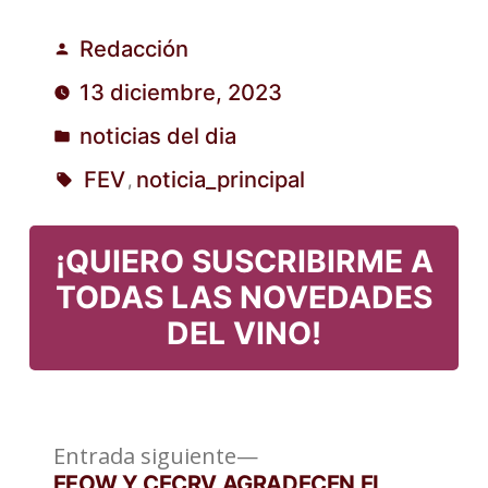
Redacción
Publicado
13 diciembre, 2023
por
noticias del dia
Publicado
FEV
noticia_principal
,
en
Etiquetas:
¡QUIERO SUSCRIBIRME A
TODAS LAS NOVEDADES
DEL VINO!
Entrada
Navegación
Entrada siguiente
siguiente:
EFOW Y CECRV AGRADECEN EL