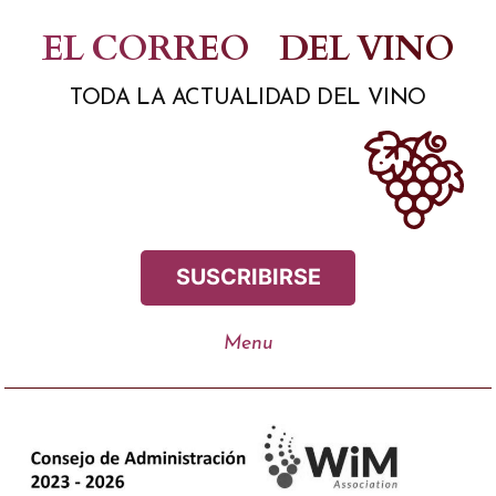
Saltar
EL CORREO
DEL VINO
al
TODA LA ACTUALIDAD DEL VINO
contenido
SUSCRIBIRSE