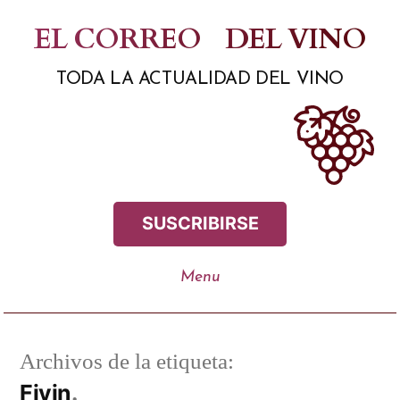
Saltar
EL CORREO
DEL VINO
al
TODA LA ACTUALIDAD DEL VINO
contenido
SUSCRIBIRSE
Archivos de la etiqueta:
Fivin