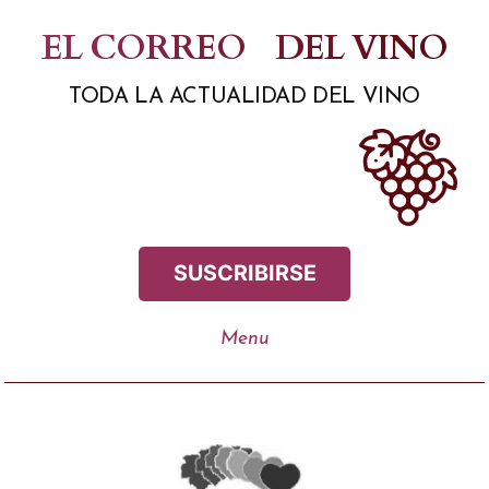
Saltar
EL CORREO
DEL VINO
al
TODA LA ACTUALIDAD DEL VINO
contenido
SUSCRIBIRSE