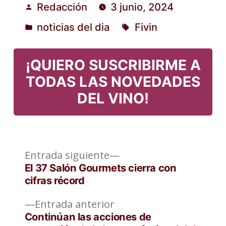
Redacción
3 junio, 2024
Publicado
noticias del dia
Fivin
por
Publicado
Etiquetas:
en
¡QUIERO SUSCRIBIRME A
TODAS LAS NOVEDADES
DEL VINO!
Entrada
Navegación
Entrada siguiente
siguiente:
El 37 Salón Gourmets cierra con
de
cifras récord
entradas
Entrada
Entrada anterior
anterior:
Continúan las acciones de