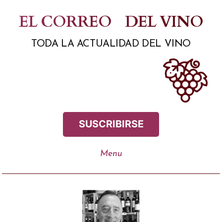
Saltar
EL CORREO
DEL VINO
al
TODA LA ACTUALIDAD DEL VINO
contenido
SUSCRIBIRSE