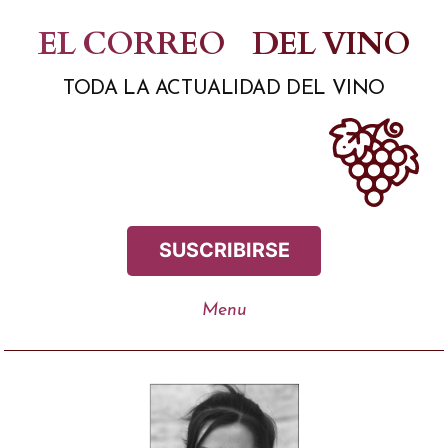
Saltar
EL CORREO
DEL VINO
al
TODA LA ACTUALIDAD DEL VINO
contenido
SUSCRIBIRSE