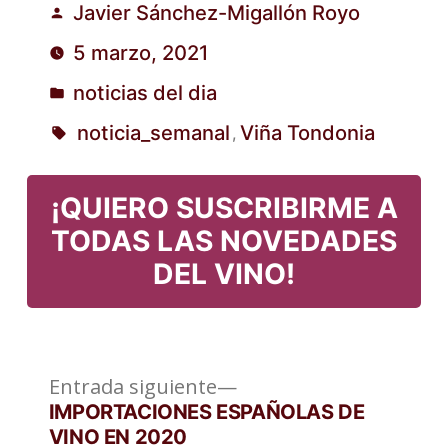
Javier Sánchez-Migallón Royo
Publicado
5 marzo, 2021
por
noticias del dia
Publicado
noticia_semanal
Viña Tondonia
,
en
Etiquetas:
¡QUIERO SUSCRIBIRME A
TODAS LAS NOVEDADES
DEL VINO!
Entrada
Navegación
Entrada siguiente
siguiente:
IMPORTACIONES ESPAÑOLAS DE
de
VINO EN 2020