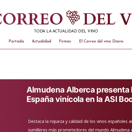
 CORREO
DEL 
TODA LA ACTUALIDAD DEL VINO
Portada
Actualidad
Firmas
El Correo del vino Diario
Almudena Alberca presenta 
España vinícola en la ASI Bo
Destaca la riqueza y calidad de los vinos españoles 
sumilleres más prometedores del mundo Almudena A