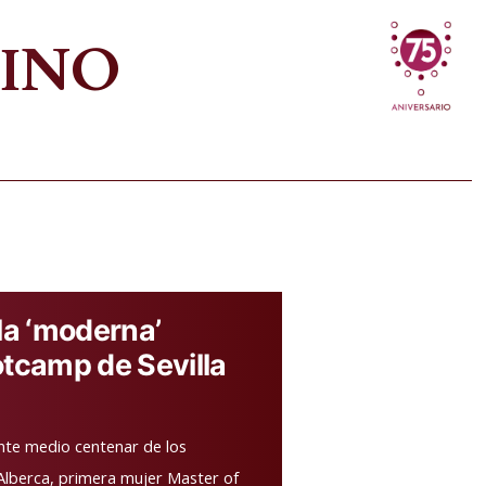
VINO
la ‘moderna’
otcamp de Sevilla
ante medio centenar de los
lberca, primera mujer Master of