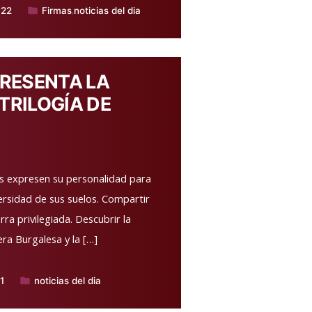
022
Firmas
noticias del dia
,
Publicado
en
RESENTA LA
TRILOGÍA DE
as expresen su personalidad para
iversidad de sus suelos. Compartir
ra privilegiada. Descubrir la
era Burgalesa y la […]
21
noticias del dia
Publicado
en