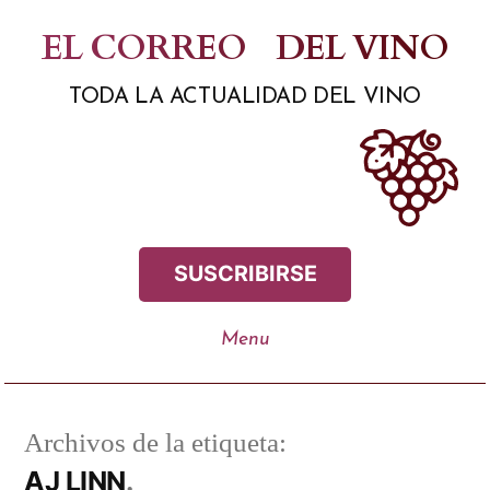
Saltar
EL CORREO
DEL VINO
al
TODA LA ACTUALIDAD DEL VINO
contenido
SUSCRIBIRSE
Archivos de la etiqueta:
AJ LINN