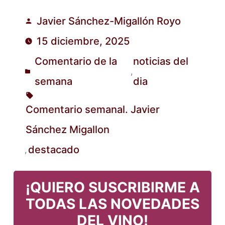
Javier Sánchez-Migallón Royo
Publicado
15 diciembre, 2025
por
Comentario de la
noticias del
,
Publicado
semana
dia
en
Comentario semanal. Javier
Sánchez Migallon
Etiquetas:
destacado
,
¡QUIERO SUSCRIBIRME A
TODAS LAS NOVEDADES
DEL VINO!