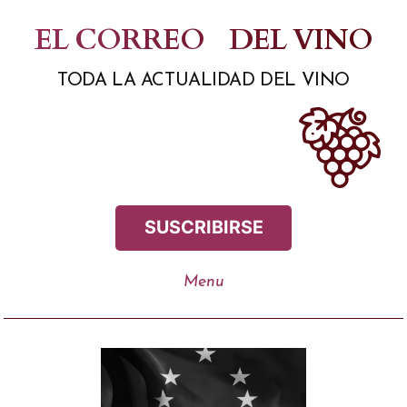
Saltar
EL CORREO
DEL VINO
al
TODA LA ACTUALIDAD DEL VINO
contenido
SUSCRIBIRSE