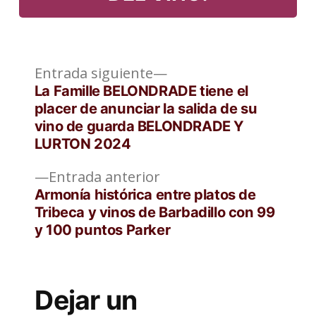
Entrada
Navegación
Entrada siguiente
siguiente:
La Famille BELONDRADE tiene el
de
placer de anunciar la salida de su
vino de guarda BELONDRADE Y
entradas
LURTON 2024
Entrada
Entrada anterior
anterior:
Armonía histórica entre platos de
Tribeca y vinos de Barbadillo con 99
y 100 puntos Parker
Dejar un