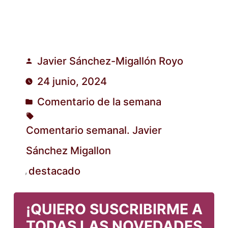
Javier Sánchez-Migallón Royo
Publicado
24 junio, 2024
por
Comentario de la semana
Publicado
en
Comentario semanal. Javier
Sánchez Migallon
Etiquetas:
destacado
,
¡QUIERO SUSCRIBIRME A
TODAS LAS NOVEDADES