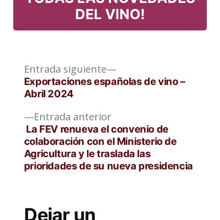
DEL VINO!
Entrada
Navegación
Entrada siguiente
siguiente:
Exportaciones españolas de vino –
de
Abril 2024
entradas
Entrada
Entrada anterior
anterior:
La FEV renueva el convenio de
colaboración con el Ministerio de
Agricultura y le traslada las
prioridades de su nueva presidencia
Dejar un