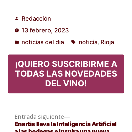
Redacción
Publicado
13 febrero, 2023
por
noticias del dia
noticia
Rioja
,
Publicado
Etiquetas:
en
¡QUIERO SUSCRIBIRME A
TODAS LAS NOVEDADES
DEL VINO!
Entrada
Navegación
Entrada siguiente
siguiente:
Enartis lleva la Inteligencia Artificial
de
a las bodegas e inspira una nueva