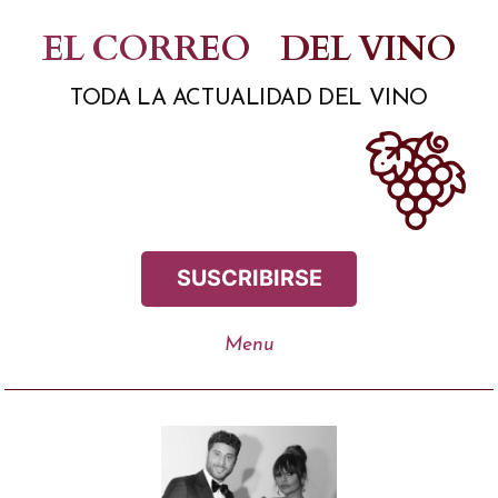
Saltar
EL CORREO
DEL VINO
al
TODA LA ACTUALIDAD DEL VINO
contenido
SUSCRIBIRSE