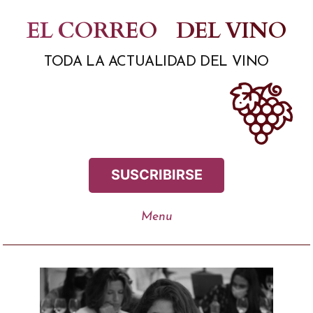
Saltar
EL CORREO
DEL VINO
al
TODA LA ACTUALIDAD DEL VINO
contenido
SUSCRIBIRSE