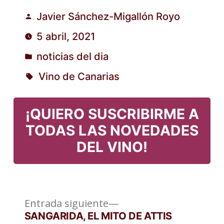
Javier Sánchez-Migallón Royo
Publicado
5 abril, 2021
por
noticias del dia
Publicado
Vino de Canarias
en
Etiquetas:
¡QUIERO SUSCRIBIRME A
TODAS LAS NOVEDADES
DEL VINO!
Entrada
Navegación
Entrada siguiente
siguiente:
SANGARIDA, EL MITO DE ATTIS