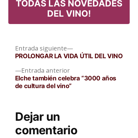
TODAS LAS NOVEDADES
DEL VINO!
Entrada
Navegación
Entrada siguiente
siguiente:
PROLONGAR LA VIDA ÚTIL DEL VINO
de
Entrada
Entrada anterior
entradas
anterior:
Elche también celebra “3000 años
de cultura del vino”
Dejar un
comentario