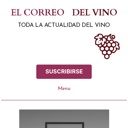
Saltar
EL CORREO
DEL VINO
al
TODA LA ACTUALIDAD DEL VINO
contenido
SUSCRIBIRSE