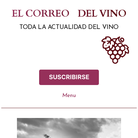
Saltar
EL CORREO
DEL VINO
al
TODA LA ACTUALIDAD DEL VINO
contenido
SUSCRIBIRSE