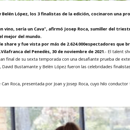
 Belén López, los 3 finalistas de la edición, cocinaron una 
 un vino, sería un Cava”, afirmó Josep Roca, sumiller del tri
l mejor del mundo.
 de share y fue vista por más de 2.624.000espectadores que b
Vilafranca del Penedès, 30 de noviembre de 2021
.- El talent 
ran final de su sexta temporada con una desafiante prueba de exter
l, David Bustamante y Belén López fueron las celebridades finalist
e Can Roca, presentada por Joan y Josep Roca, cuyo hilo conductor 