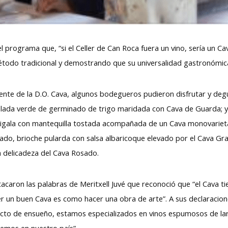
programa que, “si el Celler de Can Roca fuera un vino, sería un Cav
todo tradicional y demostrando que su universalidad gastronómica
ente de la D.O. Cava, algunos bodegueros pudieron disfrutar y de
salada verde de germinado de trigo maridada con Cava de Guarda; y
igala con mantequilla tostada acompañada de un Cava monovarietal
cado, brioche pularda con salsa albaricoque elevado por el Cava Gra
 delicadeza del Cava Rosado.
acaron las palabras de Meritxell Juvé que reconoció que “el Cava tie
er un buen Cava es como hacer una obra de arte”. A sus declaracione
ucto de ensueño, estamos especializados en vinos espumosos de lar