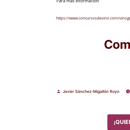
Para más información:
https://www.concursosdevino.com/vinogr
Comp
Javier Sánchez-Migallón Royo
Publicado
por
¡QUIE