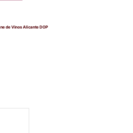
da
nte:
ine de Vinos Alicante DOP