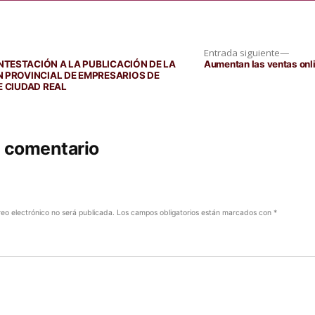
Entra
Entrada siguiente
siguie
NTESTACIÓN A LA PUBLICACIÓN DE LA
Aumentan las ventas onl
N PROVINCIAL DE EMPRESARIOS DE
E CIUDAD REAL
n comentario
reo electrónico no será publicada.
Los campos obligatorios están marcados con
*