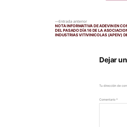
Navegación
Entrada
Entrada anterior
anterior:
NOTA INFORMATIVA DE ADEVIN EN CO
DEL PASADO DÍA 16 DE LA ASOCIACIO
de
INDUSTRIAS VITIVINICOLAS (APEIV) D
entradas
Dejar u
Tu dirección de cor
Comentario
*