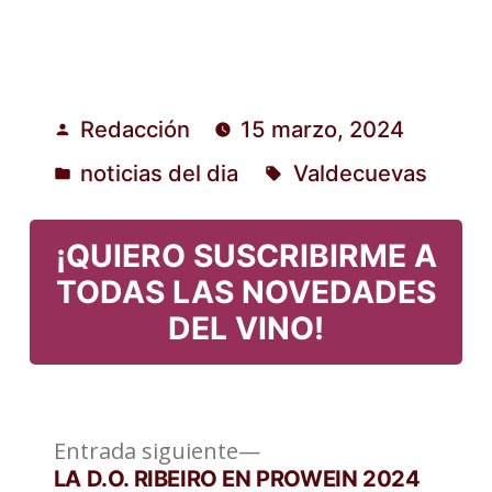
Redacción
15 marzo, 2024
Publicado
noticias del dia
Valdecuevas
por
Publicado
Etiquetas:
en
¡QUIERO SUSCRIBIRME A
TODAS LAS NOVEDADES
DEL VINO!
Entrada
Navegación
Entrada siguiente
siguiente:
LA D.O. RIBEIRO EN PROWEIN 2024