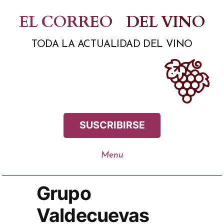
Saltar
EL CORREO
DEL VINO
al
TODA LA ACTUALIDAD DEL VINO
contenido
SUSCRIBIRSE
Grupo
Valdecuevas