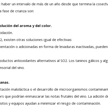
e haber un intervalo de más de un año desde que termina la cosech
a fase de crianza son:
olución del aroma y del color.
xidación.
 existen otras soluciones igual de efectivas:
ermentación o adicionadas en forma de levaduras inactivadas, puede
ductos antioxidantes alternativos al SO2. Los taninos gálicos y al
nsorial del vino.
anas.
tación maloláctica o el desarrollo de microorganismos contaminan
ors que podrían enmascarar las notas frutales del vino. La adición d
pósitos y equipos ayudan a minimizar el riesgo de contaminación.