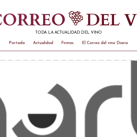
 CORREO
DEL 
TODA LA ACTUALIDAD DEL VINO
Portada
Actualidad
Firmas
El Correo del vino Diario