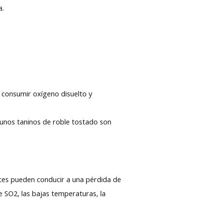
a.
n consumir oxígeno disuelto y
gunos taninos de roble tostado son
tes pueden conducir a una pérdida de
e SO2, las bajas temperaturas, la