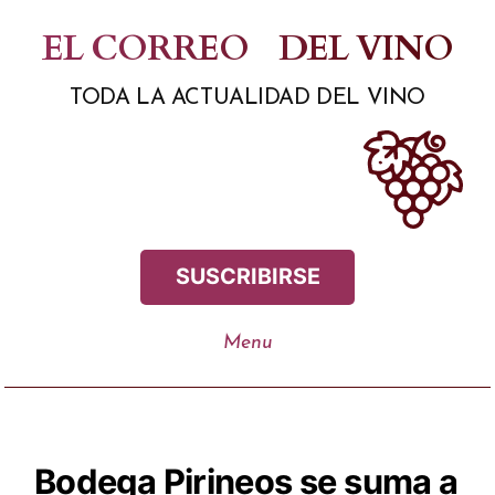
Saltar
EL CORREO
DEL VINO
al
TODA LA ACTUALIDAD DEL VINO
contenido
SUSCRIBIRSE
Bodega Pirineos se suma a