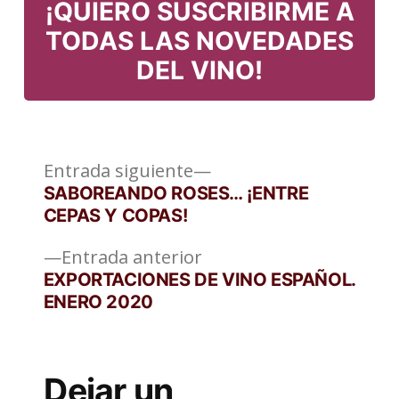
¡QUIERO SUSCRIBIRME A
TODAS LAS NOVEDADES
DEL VINO!
Entrada
Navegación
Entrada siguiente
siguiente:
SABOREANDO ROSES… ¡ENTRE
de
CEPAS Y COPAS!
entradas
Entrada
Entrada anterior
anterior:
EXPORTACIONES DE VINO ESPAÑOL.
ENERO 2020
Dejar un