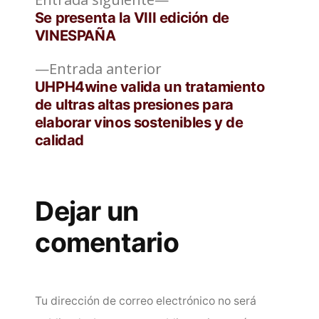
Navegación
siguiente:
Se presenta la VIII edición de
de
VINESPAÑA
entradas
Entrada
Entrada anterior
anterior:
UHPH4wine valida un tratamiento
de ultras altas presiones para
elaborar vinos sostenibles y de
calidad
Dejar un
comentario
Tu dirección de correo electrónico no será