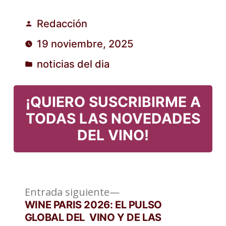
Redacción
Publicado
19 noviembre, 2025
por
noticias del dia
Publicado
en
¡QUIERO SUSCRIBIRME A
TODAS LAS NOVEDADES
DEL VINO!
Entrada
Navegación
Entrada siguiente
siguiente:
WINE PARIS 2026: EL PULSO
de
GLOBAL DEL VINO Y DE LAS