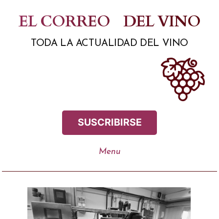
Saltar
EL CORREO
DEL VINO
al
TODA LA ACTUALIDAD DEL VINO
contenido
SUSCRIBIRSE