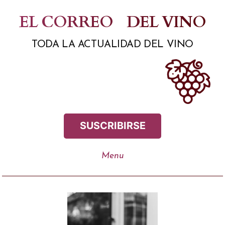
Saltar
EL CORREO
DEL VINO
al
TODA LA ACTUALIDAD DEL VINO
contenido
SUSCRIBIRSE