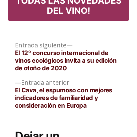
TODAS LAS NOVEDADES
DEL VINO!
Entrada
Navegación
Entrada siguiente
siguiente:
El 12º concurso internacional de
de
vinos ecológicos invita a su edición
de otoño de 2020
entradas
Entrada
Entrada anterior
anterior:
El Cava, el espumoso con mejores
indicadores de familiaridad y
consideración en Europa
Dejar un