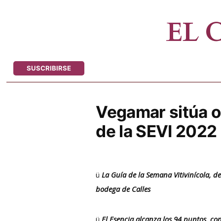
Saltar
al
EL
contenido
SUSCRIBIRSE
Vegamar sitúa on
de la SEVI 2022
ü
La Guía de la Semana Vitivinícola, 
bodega de Calles
ü
El Esencia alcanza los 94 puntos, c