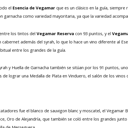
odo el
Esencia de Vegamar
que es un clásico en la guía, siempre
on garnacha como variedad mayoritaria, ya que la variedad acompañ
tre los tintos del
Vegamar Reserva
con 93 puntos, y el
Vegama
 cabernet además del syrah, lo que lo hace un vino diferente al E
bitual entre los grandes de la guía.
h y Huella de Garnacha también se sitúan por los 91 puntos, uno
s de lograr una Medalla de Plata en Vinduero, el salón de los vinos
s catadores fue el blanco de sauvigon blanc y moscatel, el Vegamar
e, Oro de Alejandría, que también se coló entre los grandes junto 
uella de Merseguera.