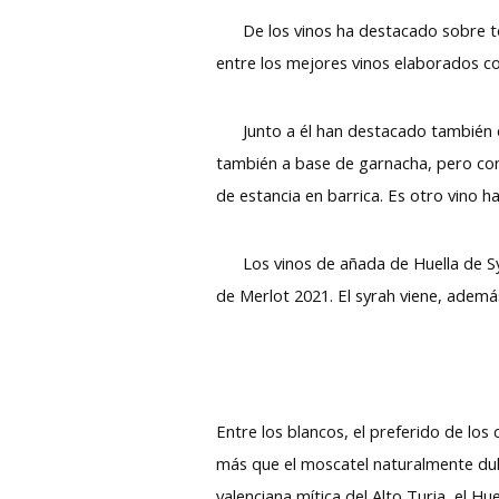
De los vinos ha destacado sobre t
entre los mejores vinos elaborados c
Junto a él han destacado también en
también a base de garnacha, pero con
de estancia en barrica. Es otro vino ha
Los vinos de añada de Huella de Syra
de Merlot 2021. El syrah viene, ademá
Entre los blancos, el preferido de lo
más que el moscatel naturalmente dulc
valenciana mítica del Alto Turia, el H