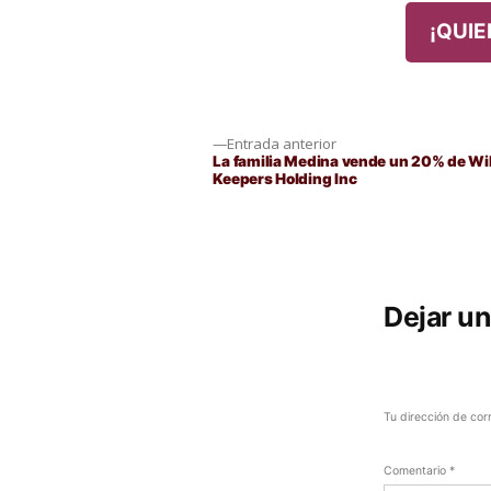
¡QUIE
Navegación
Entrada
Entrada anterior
anterior:
La familia Medina vende un 20% de Wi
Keepers Holding Inc
de
entradas
Dejar u
Tu dirección de cor
Comentario
*