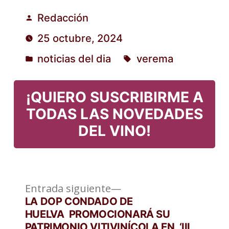
Redacción
Publicado
25 octubre, 2024
por
noticias del dia
verema
Publicado
Etiquetas:
en
¡QUIERO SUSCRIBIRME A
TODAS LAS NOVEDADES
DEL VINO!
Entrada
Navegación
Entrada siguiente
siguiente:
LA DOP CONDADO DE
de
HUELVA PROMOCIONARÁ SU
PATRIMONIO VITIVINÍCOLA EN ‘III