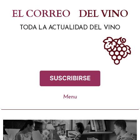
Saltar
EL CORREO
DEL VINO
al
TODA LA ACTUALIDAD DEL VINO
contenido
SUSCRIBIRSE