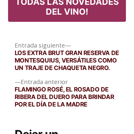
TODAS LAS NOVEDADES
DEL VINO!
Entrada
Navegación
Entrada siguiente
siguiente:
LOS EXTRA BRUT GRAN RESERVA DE
de
MONTESQUIUS, VERSÁTILES COMO
UN TRAJE DE CHAQUETA NEGRO.
entradas
Entrada
Entrada anterior
anterior:
FLAMINGO ROSÉ, EL ROSADO DE
RIBERA DEL DUERO PARA BRINDAR
POR EL DÍA DE LA MADRE