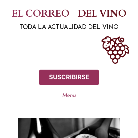
Saltar
EL CORREO
DEL VINO
al
TODA LA ACTUALIDAD DEL VINO
contenido
SUSCRIBIRSE