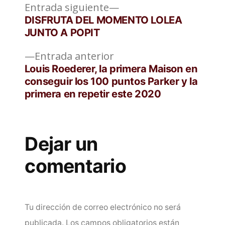
Entrada
Navegación
Entrada siguiente
siguiente:
DISFRUTA DEL MOMENTO LOLEA
de
JUNTO A POPIT
entradas
Entrada
Entrada anterior
anterior:
Louis Roederer, la primera Maison en
conseguir los 100 puntos Parker y la
primera en repetir este 2020
Dejar un
comentario
Tu dirección de correo electrónico no será
publicada.
Los campos obligatorios están