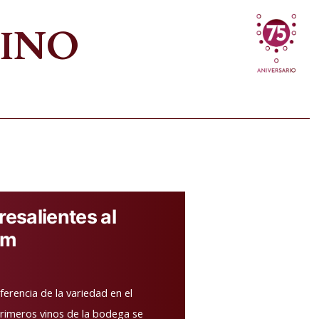
VINO
resalientes al
ôm
rencia de la variedad en el
rimeros vinos de la bodega se