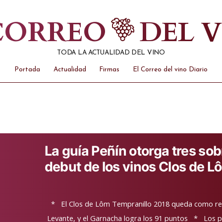
 CORREO
DEL 
TODA LA ACTUALIDAD DEL VINO
Portada
Actualidad
Firmas
El Correo del vino Diario
La guía Peñín otorga tres sob
debut de los vinos Clos de L
* El Clos de Lôm Tempranillo 2018 queda como refe
Levante, y el Garnacha logra los 91 puntos * Los p