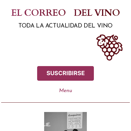
Saltar
EL CORREO
DEL VINO
al
TODA LA ACTUALIDAD DEL VINO
contenido
SUSCRIBIRSE