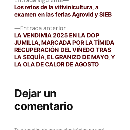
Navegación
siguiente:
Los retos de la vitivinicultura, a
de
examen en las ferias Agrovid y SIEB
entradas
Entrada
Entrada anterior
anterior:
LA VENDIMIA 2025 EN LA DOP
JUMILLA, MARCADA POR LA TÍMIDA
RECUPERACIÓN DEL VIÑEDO TRAS
LA SEQUÍA, EL GRANIZO DE MAYO, Y
LA OLA DE CALOR DE AGOSTO
Dejar un
comentario
Tu dirección de correo electrónico no será