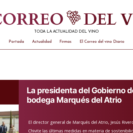
 CORREO
DEL 
TODA LA ACTUALIDAD DEL VINO
Portada
Actualidad
Firmas
El Correo del vino Diario
La presidenta del Gobierno de
bodega Marqués del Atrio
El director general de Marqués del Atrio, Jesús Rive
Chivite las últimas medidas en materia de sostenibili