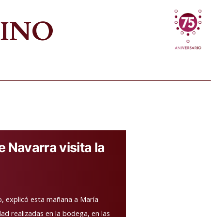
VINO
 Navarra visita la
ro, explicó esta mañana a María
dad realizadas en la bodega, en las