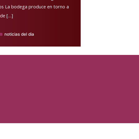
uros La bodega produce en torno a
 de […]
noticias del dia
ublicado
n