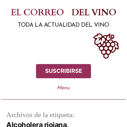
Saltar
EL CORREO
DEL VINO
al
TODA LA ACTUALIDAD DEL VINO
contenido
SUSCRIBIRSE
Archivos de la etiqueta:
Alcoholera riojana