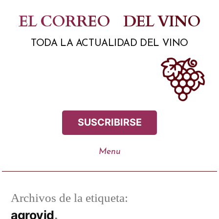
Saltar
EL CORREO
DEL VINO
al
TODA LA ACTUALIDAD DEL VINO
contenido
SUSCRIBIRSE
Archivos de la etiqueta:
agrovid