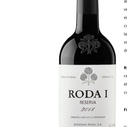
a
v
e
c
l
v
d
R
r
e
c
F
V