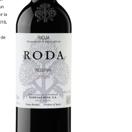
un
e la
018,
 de