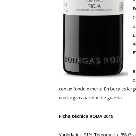
F
C
b
E
A
P
R
o
con un fondo mineral. En boca es lar
una larga capacidad de guarda.
Ficha técnica RODA 2019
Variedades: 91% Tempranillo, 5% Gra