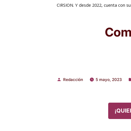
CIRSION. Y desde 2022, cuenta con su p
Comp
Redacción
5 mayo, 2023
Publicado
P
por
e
¡QUIE