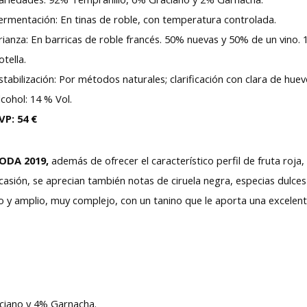
ermentación: En tinas de roble, con temperatura controlada.
rianza: En barricas de roble francés. 50% nuevas y 50% de un vino.
otella.
stabilización: Por métodos naturales; clarificación con clara de huev
lcohol: 14 % Vol.
VP: 54 €
ODA 2019,
además de ofrecer el característico perfil de fruta roja,
casión, se aprecian también notas de ciruela negra, especias dulce
go y amplio, muy complejo, con un tanino que le aporta una excele
ciano y 4% Garnacha.