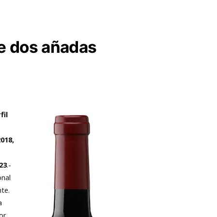
re dos añadas
fil
018,
23
.-
onal
nte.
a
or