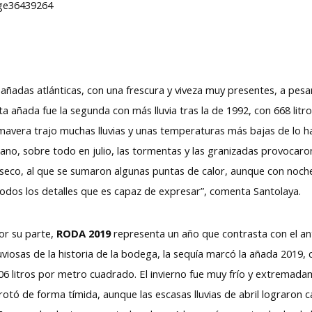
as añadas atlánticas, con una frescura y viveza muy presentes, a pes
 añada fue la segunda con más lluvia tras la de 1992, con 668 litr
rimavera trajo muchas lluvias y unas temperaturas más bajas de lo h
rano, sobre todo en julio, las tormentas y las granizadas provocaro
 seco, al que se sumaron algunas puntas de calor, aunque con noches
todos los detalles que es capaz de expresar”, comenta Santolaya.
or su parte,
RODA 2019
representa un año que contrasta con el an
luviosas de la historia de la bodega, la sequía marcó la añada 2019,
06 litros por metro cuadrado. El invierno fue muy frío y extremadam
rotó de forma tímida, aunque las escasas lluvias de abril lograron c