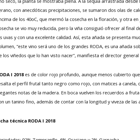
ño seco, la planta se mostraba plena. A la sequía arrastrada desde
erano, con anecdóticas precipitaciones, se sumaron dos olas de cal
ncima de los 40oC, que mermó la cosecha en la floración, y otra en ju
osecha se vio muy reducida, pero la viña consiguió ofrecer al final 
as uvas y con una excelente calidad. Así, esta añada se presenta 
olumen, “este vino será uno de los grandes RODA, es una añada sobr
e los viñedos que lo han visto nacer”, manifiesta el director gener
ODA I 2018
es de color rojo profundo, aunque menos cubierto que 
esalta el perfil frutal tanto negro como rojo, con matices a canela
legantes notas de la madera. En boca vuelven los recuerdos a fruta 
on un tanino fino, además de contar con la longitud y viveza de las 
icha técnica RODA I 2018
ariedades: 92% Tempranillo, 6% Graciano y 2% Garnacha.