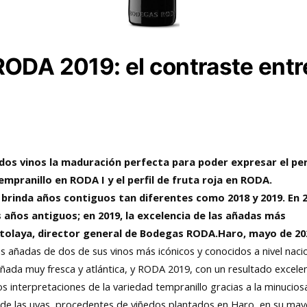
RODA 2019: el contraste ent
os vinos la maduración perfecta para poder expresar el per
empranillo en RODA I y el perfil de fruta roja en RODA.
 brinda años contiguos tan diferentes como 2018 y 2019. En 2
s años antiguos; en 2019, la excelencia de las añadas más
ntolaya, director general de Bodegas RODA.
Haro, mayo de 20
añadas de dos de sus vinos más icónicos y conocidos a nivel naci
añada muy fresca y atlántica, y RODA 2019, con un resultado excele
 interpretaciones de la variedad tempranillo gracias a la minucios
de las uvas, procedentes de viñedos plantados en Haro, en su may