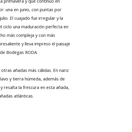
 la primavera y que continuó en
or: una en junio, con puntas por
lio. El cuajado fue irregular y la
del ciclo una maduración perfecta en
mucho más compleja y con más
esaliente y lleva impreso el paisaje
al de Bodegas RODA.
otras añadas más cálidas. En nariz
, clavo y tierra húmeda, además de
y resalta la frescura en esta añada,
añadas atlánticas.