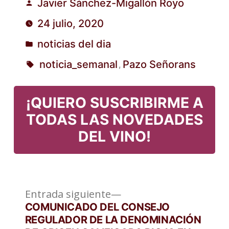
Javier Sánchez-Migallón Royo
Publicado
24 julio, 2020
por
noticias del dia
Publicado
noticia_semanal
Pazo Señorans
,
en
Etiquetas:
¡QUIERO SUSCRIBIRME A
TODAS LAS NOVEDADES
DEL VINO!
Entrada
Navegación
Entrada siguiente
siguiente:
COMUNICADO DEL CONSEJO
de
REGULADOR DE LA DENOMINACIÓN