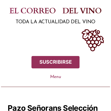
Saltar
EL CORREO
DEL VINO
al
TODA LA ACTUALIDAD DEL VINO
contenido
SUSCRIBIRSE
Pazo Señorans Selección