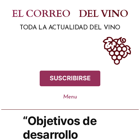
Saltar
EL CORREO
DEL VINO
al
TODA LA ACTUALIDAD DEL VINO
contenido
SUSCRIBIRSE
“Objetivos de
desarrollo