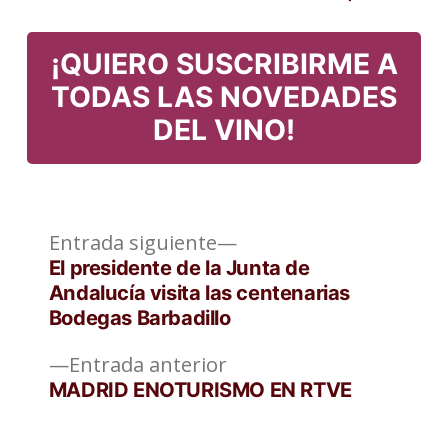
Publicado
Etiquetas:
en
¡QUIERO SUSCRIBIRME A
TODAS LAS NOVEDADES
DEL VINO!
Entrada
Navegación
Entrada siguiente
siguiente:
El presidente de la Junta de
de
Andalucía visita las centenarias
Bodegas Barbadillo
entradas
Entrada
Entrada anterior
anterior:
MADRID ENOTURISMO EN RTVE