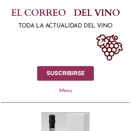
Saltar
EL CORREO
DEL VINO
al
TODA LA ACTUALIDAD DEL VINO
contenido
SUSCRIBIRSE