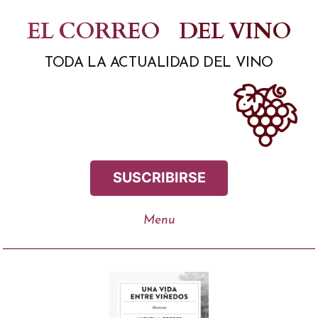
Saltar
EL CORREO
DEL VINO
al
TODA LA ACTUALIDAD DEL VINO
contenido
SUSCRIBIRSE