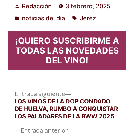
Redacción
3 febrero, 2025
Publicado
noticias del dia
Jerez
por
Publicado
Etiquetas:
en
¡QUIERO SUSCRIBIRME A
TODAS LAS NOVEDADES
DEL VINO!
Entrada
Navegación
Entrada siguiente
siguiente:
LOS VINOS DE LA DOP CONDADO
de
DE HUELVA, RUMBO A CONQUISTAR
LOS PALADARES DE LA BWW 2025
entradas
Entrada
Entrada anterior