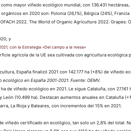
 como mayor viñedo ecológico mundial, con 136.431 hectáreas, a
rgánicos en 2020 son: Polonia (26,1%), Bélgica (24%), Francia (1
BIOFACH 2022. The World of Organic Agriculture 2022. Grapes: O
020, y
2021, con la Estrategia «Del campo a la mesa»
ficie agrícola de la UE sea cultivada con agricultura ecológica
cultura, España finalizó 2021 con 142.177 ha (+8%) de viñedo e
do ecológico en España 2001-2021. Fuente: OEMV.
ha de viñedo ecológico en 2021. Le sigue Cataluña, con 27.161 
la y León (10.499 ha). Destacan aumentos anuales en Cataluña (+
arra, La Rioja y Baleares, con incrementos del 15% en 2021.
de viñedo certificado en ecológico, tan solo un 2,8% del total. N