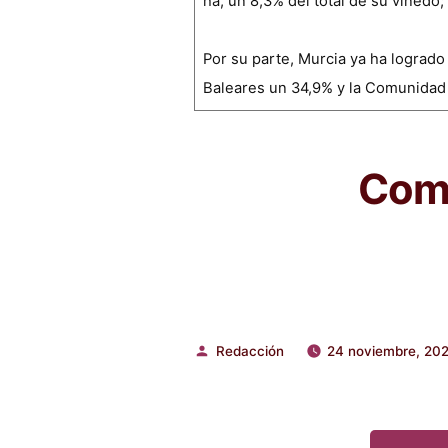
ha, un 8,3% del total de su viñedo
Por su parte, Murcia ya ha logrado
Baleares un 34,9% y la Comunidad
Comp
Redacción
24 noviembre, 20
Publicado
por