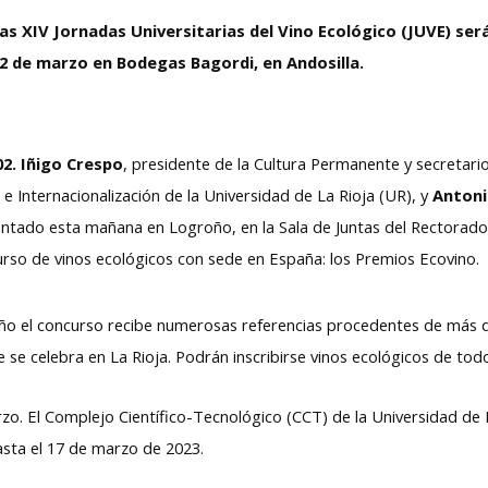
las XIV Jornadas Universitarias del Vino Ecológico (JUVE) será
l 2 de marzo en Bodegas Bagordi, en Andosilla.
. Iñigo Crespo
, presidente de la Cultura Permanente y secretari
n e Internacionalización de la Universidad de La Rioja (UR), y
Antoni
entado esta mañana en Logroño, en la Sala de Juntas del Rectorado 
rso de vinos ecológicos con sede en España: los Premios Ecovino.
o el concurso recibe numerosas referencias procedentes de más de 
 se celebra en La Rioja. Podrán inscribirse vinos ecológicos de to
zo. El Complejo Científico-Tecnológico (CCT) de la Universidad de L
asta el 17 de marzo de 2023.