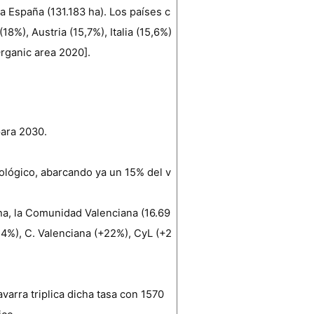
 España (131.183 ha). Los países c
8%), Austria (15,7%), Italia (15,6%)
rganic area 2020].
 para 2030.
cológico, abarcando ya un 15% del v
ha, la Comunidad Valenciana (16.69
14%), C. Valenciana (+22%), CyL (+2
avarra triplica dicha tasa con 1570