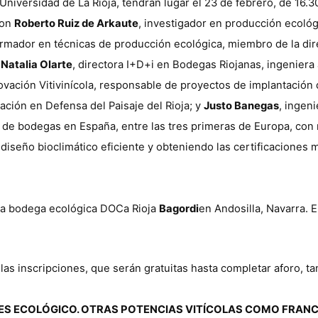
niversidad de La Rioja, tendrán lugar el 23 de febrero, de 16.3
con
Roberto Ruiz de Arkaute
, investigador en producción ecológi
ormador en técnicas de producción ecológica, miembro de la dir
;
Natalia Olarte
, directora I+D+i en Bodegas Riojanas, ingeniera a
novación Vitivinícola, responsable de proyectos de implantació
ción en Defensa del Paisaje del Rioja; y
Justo Banegas
, ingen
de bodegas en España, entre las tres primeras de Europa, con
 diseño bioclimático eficiente y obteniendo las certificaciones
 la bodega ecológica DOCa Rioja
Bagordi
en Andosilla, Navarra. 
las inscripciones, que serán gratuitas hasta completar aforo, t
 ES ECOLÓGICO. OTRAS POTENCIAS VITÍCOLAS COMO FRANCI