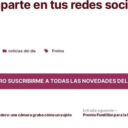
arte en tus redes soci
noticias del dia
Protos
Publicado
Etiquetas:
en
RO SUSCRIBIRME A TODAS LAS NOVEDADES DEL
Entra
Entrada siguiente
siguie
midero: una cámara graba cómo un sujeto
Premio Fondillón para la 