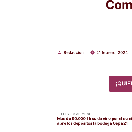
Comp
Redacción
21 febrero, 2024
Publicado
por
¡QUIE
Navegación
Entrada
Entrada anterior
anterior:
Más de 60.000 litros de vino por el su
abre los depósitos la bodega Cepa 21
de