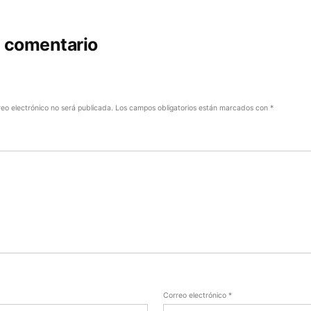
n comentario
reo electrónico no será publicada.
Los campos obligatorios están marcados con
*
Correo electrónico
*