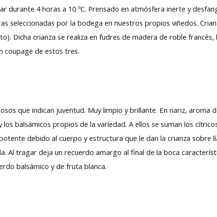
lar durante 4 horas a 10 ºC. Prensado en atmósfera inerte y desfan
uras seleccionadas por la bodega en nuestros propios viñedos. Cri
to). Dicha crianza se realiza en fudres de madera de roble francé
 un coupage de estos tres.
osos que indican juventud. Muy limpio y brillante. En nariz, aroma 
 los balsámicos propios de la variedad. A ellos se suman los cítric
potente debido al cuerpo y estructura que le dan la crianza sobre lí
da. Al tragar deja un recuerdo amargo al final de la boca caracterís
uerdo balsámico y de fruta blanca.