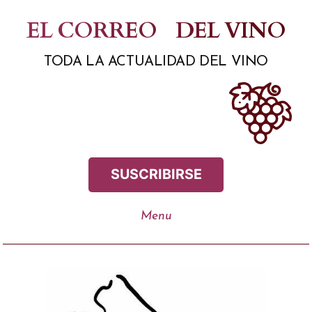
Saltar
EL CORREO
DEL VINO
al
TODA LA ACTUALIDAD DEL VINO
contenido
SUSCRIBIRSE