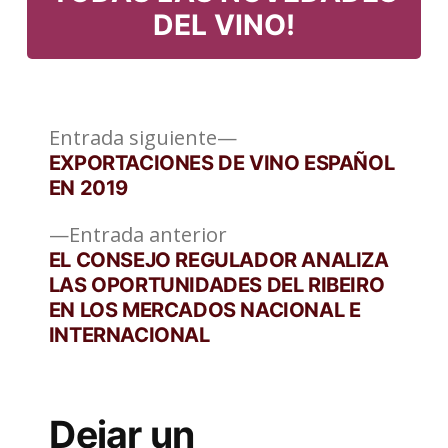
DEL VINO!
Entrada
Navegación
Entrada siguiente
siguiente:
EXPORTACIONES DE VINO ESPAÑOL
de
EN 2019
entradas
Entrada
Entrada anterior
anterior:
EL CONSEJO REGULADOR ANALIZA
LAS OPORTUNIDADES DEL RIBEIRO
EN LOS MERCADOS NACIONAL E
INTERNACIONAL
Dejar un