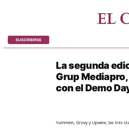
Saltar
al
EL
contenido
SUSCRIBIRSE
La segunda edic
Grup Mediapro, 
con el Demo Da
Yumminn, Grovy y Upwine, las tres sta