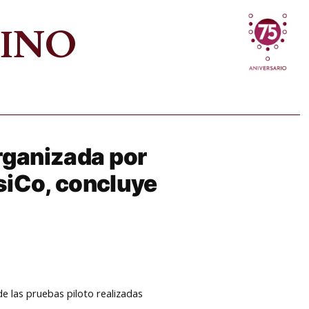
VINO
rganizada por
siCo, concluye
e las pruebas piloto realizadas