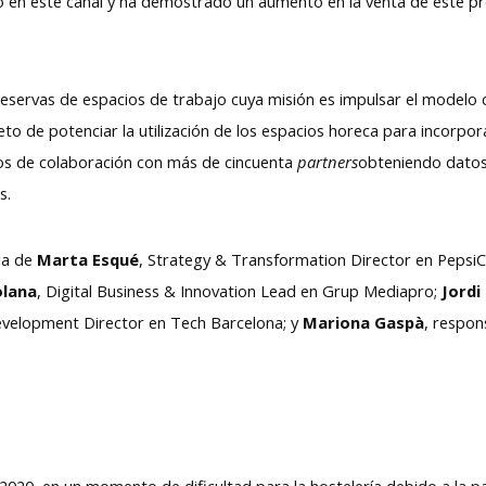
o en este canal y ha demostrado un aumento en la venta de este pr
reservas de espacios de trabajo cuya misión es impulsar el modelo d
eto de potenciar la utilización de los espacios horeca para incorpo
dos de colaboración con más de cincuenta
partners
obteniendo datos 
s.
ia de
Marta Esqué
, Strategy & Transformation Director en Pepsi
olana
, Digital Business & Innovation Lead en Grup Mediapro;
Jordi
evelopment Director en Tech Barcelona; y
Mariona Gaspà
, respo
 2020, en un momento de dificultad para la hostelería debido a la p