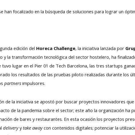
e han focalizado en la búsqueda de soluciones para lograr un ópti
gunda edición del
Horeca Challenge
, la iniciativa lanzada por
Gru
o y la transformación tecnológica del sector hostelero, ha finalizad
tuvo lugar en el Pier 01 de Tech Barcelona, las tres startups gana
orado los resultados de las pruebas piloto realizadas durante los úl
los
partners
impulsores.
ón de la iniciativa se apostó por buscar proyectos innovadores que 
cto de la pandemia sobre el sector; este año la organización ha pu
ación de bares y restaurantes. En esta ocasión los proyectos pres
al
delivery
y
take away
con contenidos digitales; potenciar la utiliza