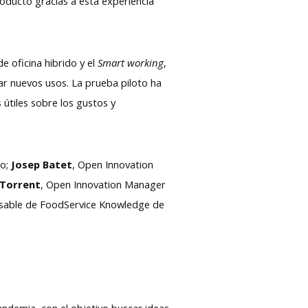
oducto gracias a esta experiencia
e oficina hibrido y el
Smart working
,
rar nuevos usos. La prueba piloto ha
útiles sobre los gustos y
Co;
Josep Batet
, Open Innovation
 Torrent
, Open Innovation Manager
nsable de FoodService Knowledge de
andemia, con el objetivo buscar ideas