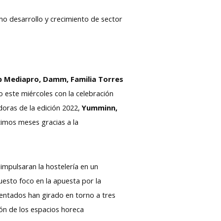
mo desarrollo y crecimiento de sector
p Mediapro, Damm, Familia Torres
o este miércoles con la celebración
doras de la edición 2022,
Yumminn,
timos meses gracias a la
impulsaran la hostelería en un
esto foco en la apuesta por la
entados han girado en torno a tres
ción de los espacios horeca