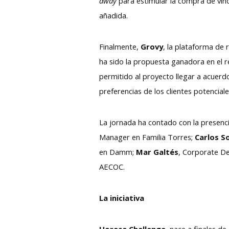
away
para estimular la compra de vin
añadida.
Finalmente,
Grovy
, la plataforma de 
ha sido la propuesta ganadora en el r
permitido al proyecto llegar a acuer
preferencias de los clientes potenciale
La jornada ha contado con la presenc
Manager en Familia Torres;
Carlos S
en Damm;
Mar Galtés
, Corporate D
AECOC.
La iniciativa
Horeca Challenge,
nace a finales de