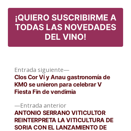
Etiquetas:
en
¡QUIERO SUSCRIBIRME A
TODAS LAS NOVEDADES
DEL VINO!
Entrada
Navegación
Entrada siguiente
siguiente:
Clos Cor Ví y Anau gastronomía de
de
KM0 se unieron para celebrar V
Fiesta Fin de vendimia
entradas
Entrada
Entrada anterior
anterior:
ANTONIO SERRANO VITICULTOR
REINTERPRETA LA VITICULTURA DE
SORIA CON EL LANZAMIENTO DE