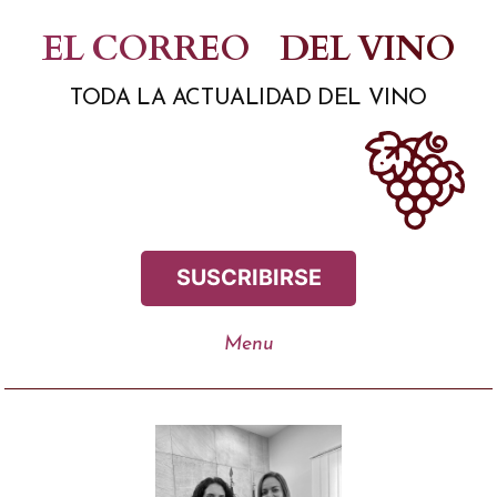
Saltar
EL CORREO
DEL VINO
al
TODA LA ACTUALIDAD DEL VINO
contenido
SUSCRIBIRSE