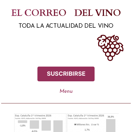
Saltar
EL CORREO
DEL VINO
al
TODA LA ACTUALIDAD DEL VINO
contenido
SUSCRIBIRSE