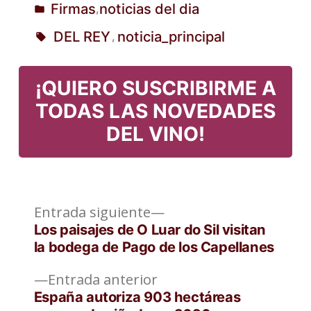
Firmas
noticias del dia
,
Publicado
DEL REY
noticia_principal
,
en
Etiquetas:
¡QUIERO SUSCRIBIRME A
TODAS LAS NOVEDADES
DEL VINO!
Entrada
Navegación
Entrada siguiente
siguiente:
Los paisajes de O Luar do Sil visitan
de
la bodega de Pago de los Capellanes
entradas
Entrada
Entrada anterior
anterior:
España autoriza 903 hectáreas