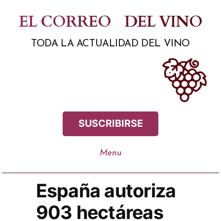
Saltar
EL CORREO
DEL VINO
al
TODA LA ACTUALIDAD DEL VINO
contenido
SUSCRIBIRSE
España autoriza
903 hectáreas